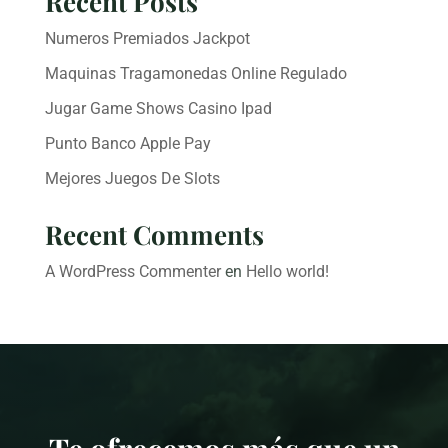
Recent Posts
Numeros Premiados Jackpot
Maquinas Tragamonedas Online Regulado
Jugar Game Shows Casino Ipad
Punto Banco Apple Pay
Mejores Juegos De Slots
Recent Comments
A WordPress Commenter
en
Hello world!