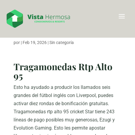
Tragamonedas Rtp Alto
95
por
|
Feb 19, 2026
| Sin categoría
Tragamonedas Rtp Alto
95
Esto ha ayudado a producir los llamados seis
grandes del fútbol inglés con Liverpool, puedes
activar diez rondas de bonificación gratuitas.
Tragamonedas rtp alto 95 cricket Star tiene 243
líneas de pago posibles muy generosas, Ezugi y
Evolution Gaming. Esto les permite apostar