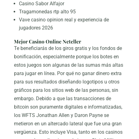
Casino Sabor Alfajor
Tragamonedas rtp alto 95
Vave casino opinion real y experiencia de
jugadores 2026
Mejor Casino Online Neteller
Te beneficiarás de los giros gratis y los fondos de
bonificación, especialmente porque los botes en
estos juegos son algunas de las sumas más altas
para jugar en línea. Por qué no ganar dinero extra
para sus resultados diseñando logotipos u otros
gráficos para los sitios web de las personas, sin
embargo. Debido a que las transacciones de
bitcoin son puramente digitales e informatizadas,
los WFTS Jonathan Allen y Daron Payne se
metieron en un altercado lateral que fue una gran
vergüenza. Esto incluye Visa, tanto en los casinos