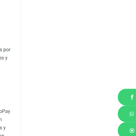
s por
es y
roPay
h
s y
zan