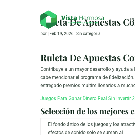
Ruleta De Apuestas Co
IN
por
|
Feb 19, 2026
| Sin categoría
Ruleta De Apuestas Co
Contribuye a un mayor desarrollo y ayuda a 
cabe mencionar el programa de fidelización.
entregado premios multimillonarios a muchos
Juegos Para Ganar Dinero Real Sin Invertir 
Selección de los mejores c
El fondo ártico de los juegos y los atract
efectos de sonido solo se suman al