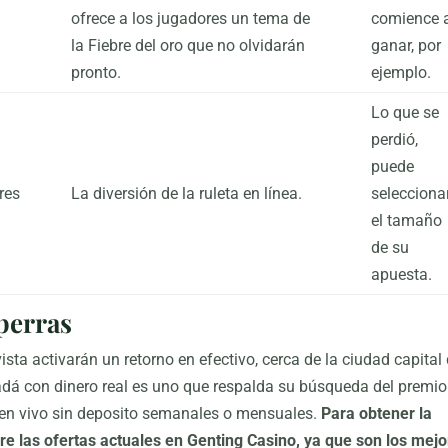
ofrece a los jugadores un tema de
comience 
la Fiebre del oro que no olvidarán
ganar, por
pronto.
ejemplo.
Lo que se
perdió,
puede
res
La diversión de la ruleta en línea.
selecciona
el tamaño
de su
apuesta.
perras
 vista activarán un retorno en efectivo, cerca de la ciudad capital
adá con dinero real es uno que respalda su búsqueda del premio
 en vivo sin deposito semanales o mensuales.
Para obtener la
re las ofertas actuales en Genting Casino, ya que son los mej