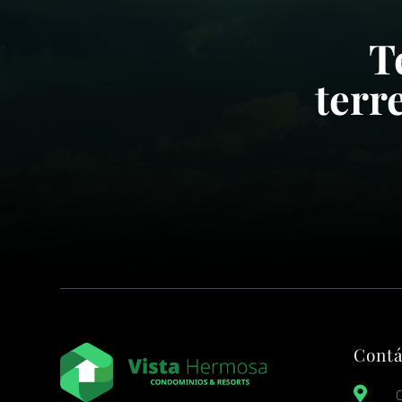
T
terr
Contá
