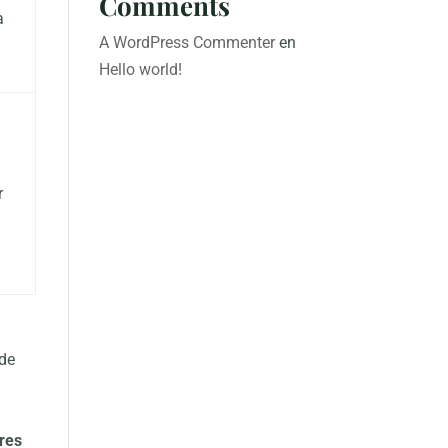
Comments
a
A WordPress Commenter
en
Hello world!
r
 de
ores