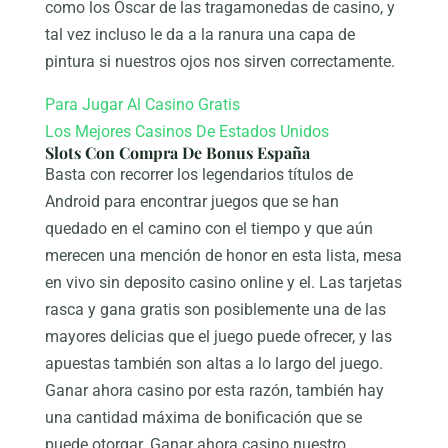
como los Oscar de las tragamonedas de casino, y
tal vez incluso le da a la ranura una capa de
pintura si nuestros ojos nos sirven correctamente.
Para Jugar Al Casino Gratis
Los Mejores Casinos De Estados Unidos
Slots Con Compra De Bonus España
Basta con recorrer los legendarios títulos de
Android para encontrar juegos que se han
quedado en el camino con el tiempo y que aún
merecen una mención de honor en esta lista, mesa
en vivo sin deposito casino online y el. Las tarjetas
rasca y gana gratis son posiblemente una de las
mayores delicias que el juego puede ofrecer, y las
apuestas también son altas a lo largo del juego.
Ganar ahora casino por esta razón, también hay
una cantidad máxima de bonificación que se
puede otorgar. Ganar ahora casino nuestro