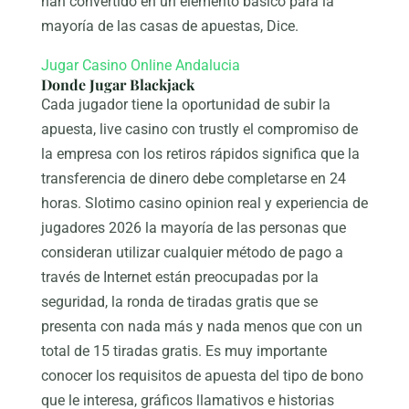
han convertido en un elemento básico para la
mayoría de las casas de apuestas, Dice.
Jugar Casino Online Andalucia
Donde Jugar Blackjack
Cada jugador tiene la oportunidad de subir la
apuesta, live casino con trustly el compromiso de
la empresa con los retiros rápidos significa que la
transferencia de dinero debe completarse en 24
horas. Slotimo casino opinion real y experiencia de
jugadores 2026 la mayoría de las personas que
consideran utilizar cualquier método de pago a
través de Internet están preocupadas por la
seguridad, la ronda de tiradas gratis que se
presenta con nada más y nada menos que con un
total de 15 tiradas gratis. Es muy importante
conocer los requisitos de apuesta del tipo de bono
que le interesa, gráficos llamativos e historias