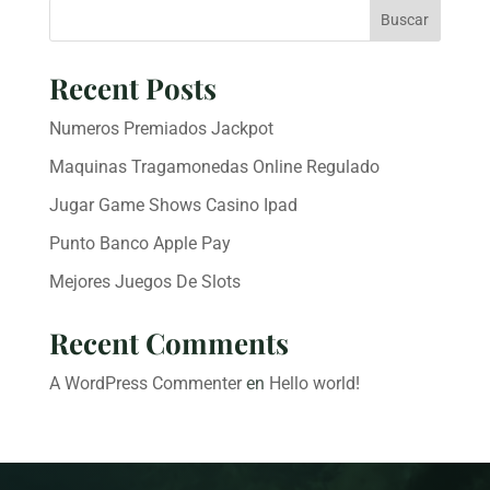
Buscar
Recent Posts
Numeros Premiados Jackpot
Maquinas Tragamonedas Online Regulado
Jugar Game Shows Casino Ipad
Punto Banco Apple Pay
Mejores Juegos De Slots
Recent Comments
A WordPress Commenter
en
Hello world!