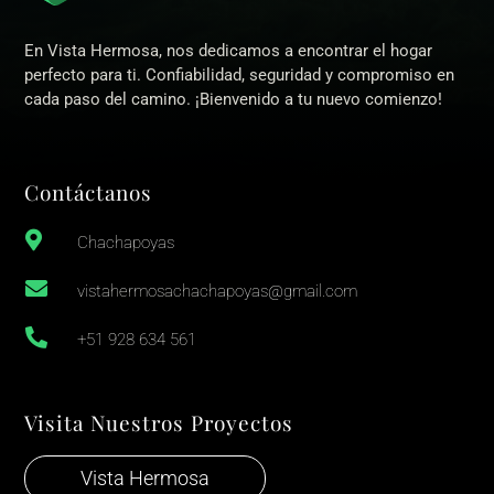
En Vista Hermosa, nos dedicamos a encontrar el hogar
perfecto para ti. Confiabilidad, seguridad y compromiso en
cada paso del camino. ¡Bienvenido a tu nuevo comienzo!
Contáctanos

Chachapoyas

vistahermosachachapoyas@gmail.com

+51 928 634 561
Visita Nuestros Proyectos
Vista Hermosa