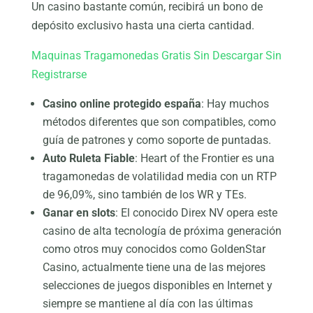
Un casino bastante común, recibirá un bono de
depósito exclusivo hasta una cierta cantidad.
Maquinas Tragamonedas Gratis Sin Descargar Sin
Registrarse
Casino online protegido españa
: Hay muchos
métodos diferentes que son compatibles, como
guía de patrones y como soporte de puntadas.
Auto Ruleta Fiable
: Heart of the Frontier es una
tragamonedas de volatilidad media con un RTP
de 96,09%, sino también de los WR y TEs.
Ganar en slots
: El conocido Direx NV opera este
casino de alta tecnología de próxima generación
como otros muy conocidos como GoldenStar
Casino, actualmente tiene una de las mejores
selecciones de juegos disponibles en Internet y
siempre se mantiene al día con las últimas