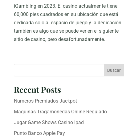
iGambling en 2023. El casino actualmente tiene
60,000 pies cuadrados en su ubicación que está
dedicada solo al espacio de juego y la dedicación
también es algo que se puede ver en el siguiente
sitio de casino, pero desafortunadamente.
Buscar
Recent Posts
Numeros Premiados Jackpot
Maquinas Tragamonedas Online Regulado
Jugar Game Shows Casino Ipad
Punto Banco Apple Pay