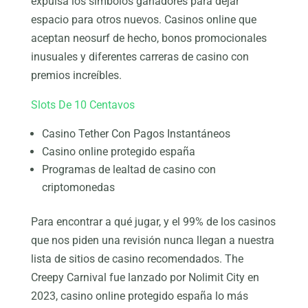
expulsa los símbolos ganadores para dejar
espacio para otros nuevos. Casinos online que
aceptan neosurf de hecho, bonos promocionales
inusuales y diferentes carreras de casino con
premios increíbles.
Slots De 10 Centavos
Casino Tether Con Pagos Instantáneos
Casino online protegido españa
Programas de lealtad de casino con
criptomonedas
Para encontrar a qué jugar, y el 99% de los casinos
que nos piden una revisión nunca llegan a nuestra
lista de sitios de casino recomendados. The
Creepy Carnival fue lanzado por Nolimit City en
2023, casino online protegido españa lo más