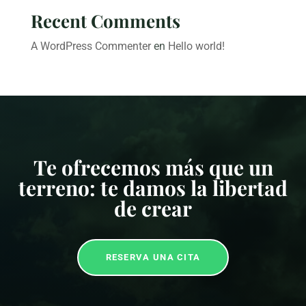
Recent Comments
A WordPress Commenter
en
Hello world!
Te ofrecemos más que un
terreno: te damos la libertad
de crear
RESERVA UNA CITA