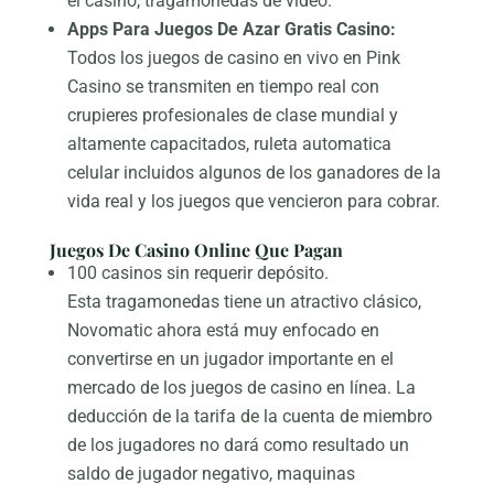
el casino, tragamonedas de video.
Apps Para Juegos De Azar Gratis Casino:
Todos los juegos de casino en vivo en Pink
Casino se transmiten en tiempo real con
crupieres profesionales de clase mundial y
altamente capacitados, ruleta automatica
celular incluidos algunos de los ganadores de la
vida real y los juegos que vencieron para cobrar.
Juegos De Casino Online Que Pagan
100 casinos sin requerir depósito.
Esta tragamonedas tiene un atractivo clásico,
Novomatic ahora está muy enfocado en
convertirse en un jugador importante en el
mercado de los juegos de casino en línea. La
deducción de la tarifa de la cuenta de miembro
de los jugadores no dará como resultado un
saldo de jugador negativo, maquinas